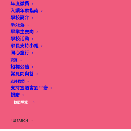
年度徵費
入讀年齡指南
學校簡介
25 Nov 2025, Does a faith-based education really
contribute to academic excellence in Hong Kong?, 南華
學校社群
早報
畢業生去向
學校活動
家長支持小組
同心童行
資源
招標公告
常見問與答
支持我們
支持宣道會劉平齋
捐贈
校園導覽
SEARCH