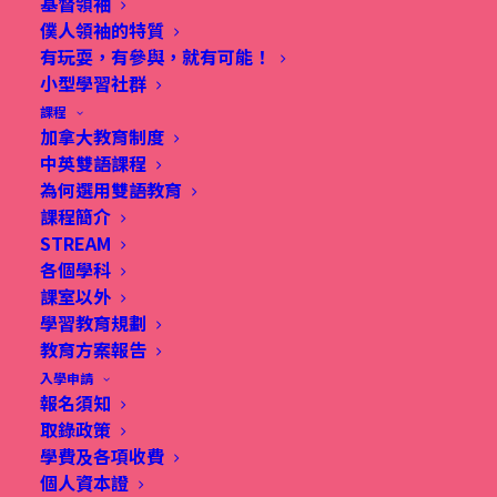
基督領袖
Champimom
僕人領袖的特質
有玩耍，有參與，就有可能！
小型學習社群
More Details
課程
加拿大教育制度
中英雙語課程
為何選用雙語教育
課程簡介
STREAM
各個學科
課室以外
學習教育規劃
教育方案報告
入學申請
報名須知
取錄政策
學費及各項收費
個人資本證