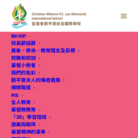
關於我們
校長歡迎辭
異象、使命、教育理念及目標
校徽和校訓
基督小使者
我們的色彩
劉平齋夫人的傳奇遺風
傳媒報道
學習
全人教育
基督教教育
「3R」學習環境
讚美與敬拜
10 Sep 2025, 國際學校體驗日2025｜宣道會劉
基督精神的事奉
平齋紀念國際學校 開放式學習創造無限可能,