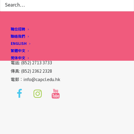
職位招聘
宣道會劉平齋紀念國際學校
聯絡我們
ENGLISH
香港九龍富寧街2號
繁體中文
(宋王臺地鐵站B1出口)
简体中文
電話: (852) 2713 3733
傳真: (852) 2362 2328
電郵︰
info@capcl.edu.hk