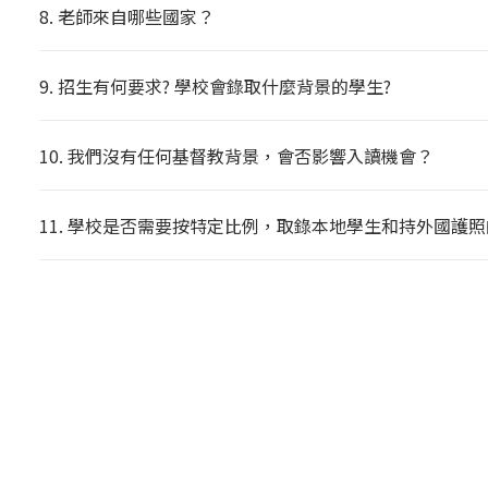
8. 老師來自哪些國家？
9. 招生有何要求? 學校會錄取什麼背景的學生?
10. 我們沒有任何基督教背景，會否影響入讀機會？
11. 學校是否需要按特定比例，取錄本地學生和持外國護
12. 學校接受有學習障礙的學生報讀嗎？
13. 學校有提供獎學金或其他形式的資助嗎？
14. 為什麼學校採用加拿大阿伯達課程？