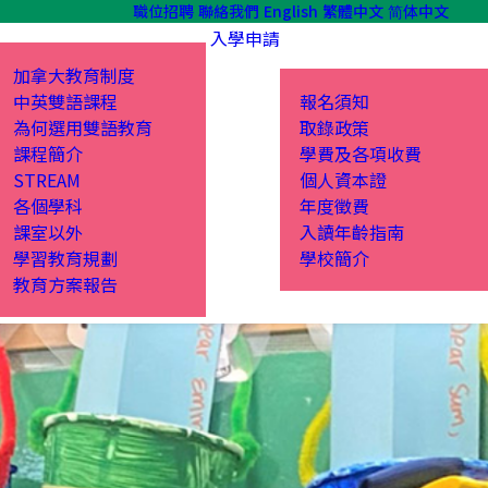
職位招聘
聯絡我們
English
繁體中文
简体中文
入學申請
加拿大教育制度
中英雙語課程
報名須知
為何選用雙語教育
取錄政策
課程簡介
學費及各項收費
STREAM
個人資本證
各個學科
年度徵費
課室以外
入讀年齡指南
學習教育規劃
學校簡介
教育方案報告