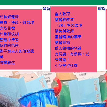
學習
課程
全人教育
校長歡迎辭
基督教教育
異象、使命、教育理
「3R」學習環境
念及目標
讚美與敬拜
校徽和校訓
基督精神的事奉
基督小使者
基督領袖
我們的色彩
僕人領袖的特質
劉平齋夫人的傳奇遺
有玩耍，有參與，就
風
有可能！
傳媒報道
小型學習社群