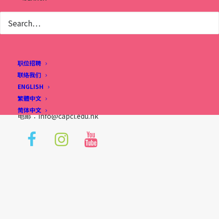
宣道会刘平斋纪念国际学校
香港九龙富宁街2号
职位招聘
(宋王台地铁站B1出口)
联络我们
ENGLISH
电话: (852) 2713 3733
繁體中文
传真: (852) 2362 2328
简体中文
电邮∶
info@capcl.edu.hk