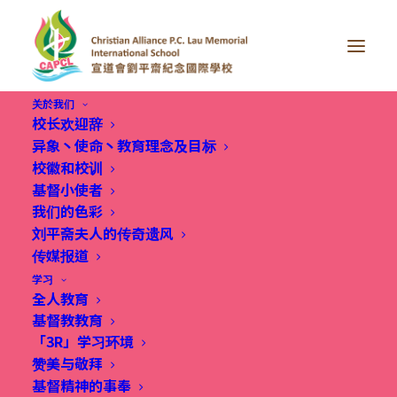
关於我们
校长欢迎辞
异象丶使命丶教育理念及目标
校徽和校训
基督小使者
我们的色彩
刘平斋夫人的传奇遗风
传媒报道
学习
全人教育
基督教教育
「3R」学习环境
27 Aug 2025, 小学直击｜宣道会刘平斋纪念国
赞美与敬拜
际学校 愉快学习模式 学生主导参与校队事务 训
基督精神的事奉
练领导力, 荷花亲子